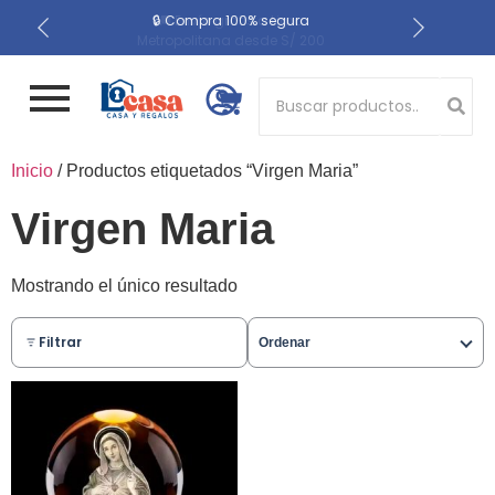
📍 Recojo en almacén el
🔒 Compra 100% segura
🚚 Envío gratis a Lima
Metropolitana desde S/ 200
mismo día
Button 1
Inicio
/ Productos etiquetados “Virgen Maria”
Button 2
Virgen Maria
Mostrando el único resultado
Filtrar
Ordenar