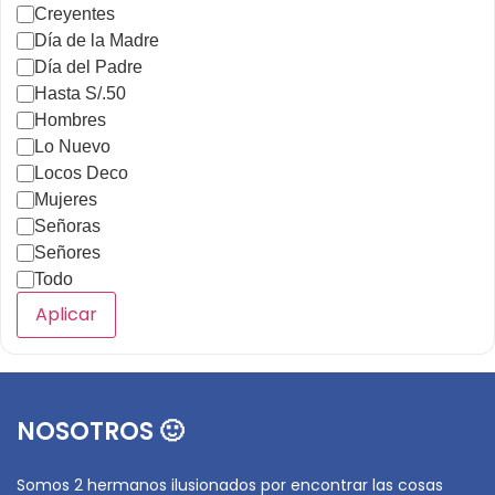
Creyentes
Día de la Madre
Día del Padre
Hasta S/.50
Hombres
Lo Nuevo
Locos Deco
Mujeres
Señoras
Señores
Todo
Aplicar
NOSOTROS 🙂
Somos 2 hermanos ilusionados por encontrar las cosas