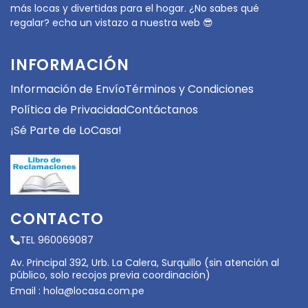
más locas y divertidas para el hogar. ¿No sabes qué
regalar? echa un vistazo a nuestra web 😎
INFORMACIÓN
Información de Envío
Términos y Condiciones
Política de Privacidad
Contáctanos
¡Sé Parte de LoCasa!
CONTACTO
TEL 960069087
Av. Principal 392, Urb. La Calera, Surquillo (sin atención al
público, solo recojos previa coordinación)
Email :
hola@locasa.com.pe