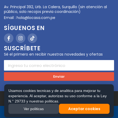
Av. Principal 392, Urb. La Calera, Surquillo (sin atención al
público, solo recojos previa coordinación)
Email :
hola@locasa.com.pe
SÍGUENOS EN
SUSCRÍBETE
Sé el primero en recibir nuestras novedades y ofertas
Enviar
Usamos cookies tecnicas y de analitica para mejorar tu
experiencia. Al aceptar, autorizas su uso conforme a la Ley
Copyright © 2026 LOCASA. Todos los Derechos
N.° 29733 y nuestras politicas.
Reservados. Powered by
FerVilela Digital Consulting
Aceptar cookies
Ver politicas
Inicio
Buscar
Tienda
Carrito