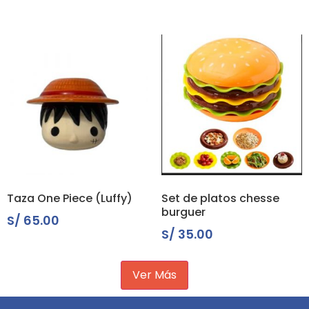
Taza One Piece (Luffy)
Set de platos chesse
burguer
S/
65.00
S/
35.00
Ver Más