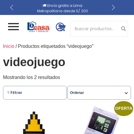
📍 Recojo en almacén el
🔒 Compra 100% segura
🚚 Envío gratis a Lima
Metropolitana desde S/ 200
mismo día
Button 1
Inicio
/ Productos etiquetados “videojuego”
Button 2
videojuego
Mostrando los 2 resultados
Filtrar
Ordenar
OFERTA