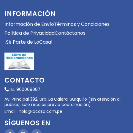
INFORMACIÓN
Información de Envío
Términos y Condiciones
Política de Privacidad
Contáctanos
¡Sé Parte de LoCasa!
CONTACTO
TEL 960069087
Av. Principal 392, Urb. La Calera, Surquillo (sin atención al
público, solo recojos previa coordinación)
Email :
hola@locasa.com.pe
SÍGUENOS EN