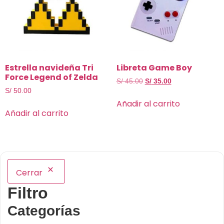
Estrella navideña Tri
Libreta Game Boy
Force Legend of Zelda
S/
45.00
S/
35.00
S/
50.00
Añadir al carrito
Añadir al carrito
Cerrar
Filtro
Categorías