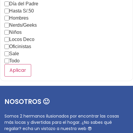
Día del Padre
Hasta S/.50
Hombres
Nerds/Geeks
Niños
Locos Deco
Oficinistas
Sale
Todo
Aplicar
NOSOTROS 🙂
Somos 2 hermanos ilusionados por encontrar las cosas
más locas y divertidas para el hogar. ¿No sabes qué
regalar? echa un vistazo a nuestra web 😎