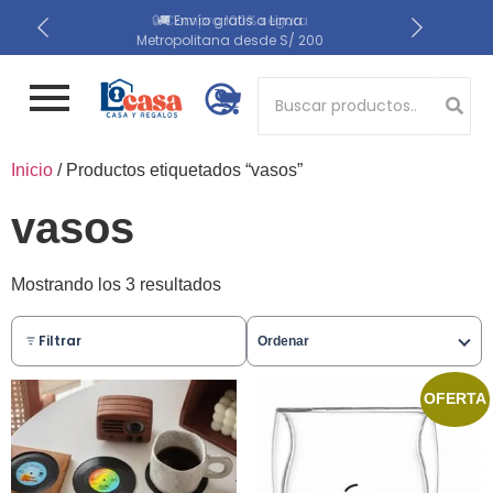
📍 Recojo en almacén el
🔒 Compra 100% segura
🚚 Envío gratis a Lima
Metropolitana desde S/ 200
mismo día
Button 1
Inicio
/ Productos etiquetados “vasos”
Button 2
vasos
Mostrando los 3 resultados
Filtrar
Ordenar
OFERTA