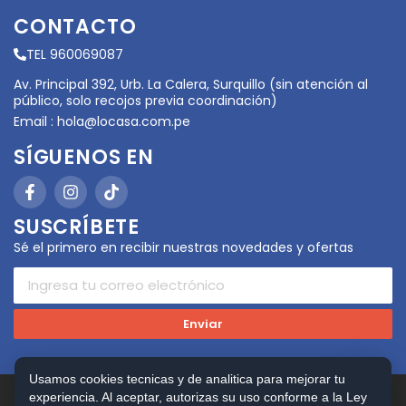
CONTACTO
TEL 960069087
Av. Principal 392, Urb. La Calera, Surquillo (sin atención al
público, solo recojos previa coordinación)
Email :
hola@locasa.com.pe
SÍGUENOS EN
SUSCRÍBETE
Sé el primero en recibir nuestras novedades y ofertas
Enviar
Usamos cookies tecnicas y de analitica para mejorar tu
experiencia. Al aceptar, autorizas su uso conforme a la Ley
Copyright © 2026 LOCASA. Todos los Derechos