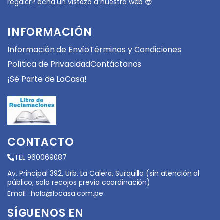
regalar? echa un vistazo a nuestra web 😎
INFORMACIÓN
Información de Envío
Términos y Condiciones
Política de Privacidad
Contáctanos
¡Sé Parte de LoCasa!
CONTACTO
TEL 960069087
Av. Principal 392, Urb. La Calera, Surquillo (sin atención al
público, solo recojos previa coordinación)
Email :
hola@locasa.com.pe
SÍGUENOS EN