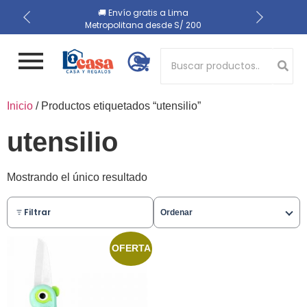
📍 Recojo en almacén el
🔒 Compra 100% segura
🚚 Envío gratis a Lima
Metropolitana desde S/ 200
mismo día
Button 1
Inicio
/ Productos etiquetados “utensilio”
Button 2
utensilio
Mostrando el único resultado
Filtrar
Ordenar
OFERTA