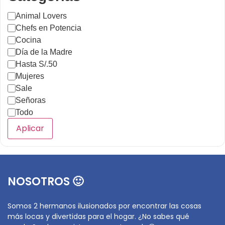
Animal Lovers
Chefs en Potencia
Cocina
Día de la Madre
Hasta S/.50
Mujeres
Sale
Señoras
Todo
Aplicar
NOSOTROS 🙂
Somos 2 hermanos ilusionados por encontrar las cosas
más locas y divertidas para el hogar. ¿No sabes qué