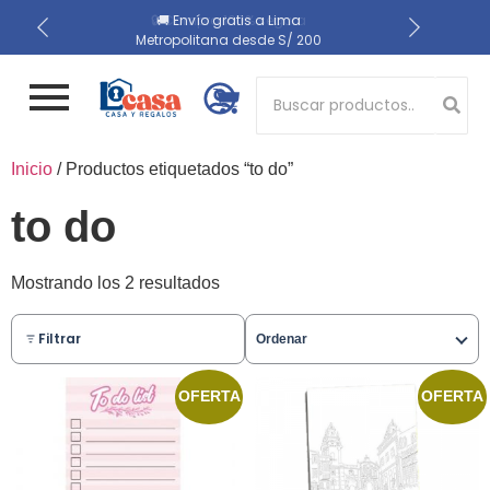
📍 Recojo en almacén el
🔒 Compra 100% segura
🚚 Envío gratis a Lima
Metropolitana desde S/ 200
mismo día
Button 1
Inicio
/ Productos etiquetados “to do”
Button 2
to do
Mostrando los 2 resultados
Filtrar
Ordenar
OFERTA
OFERTA