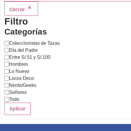
Cerrar
Filtro
Categorías
Coleccionistas de Tazas
Día del Padre
Entre S/.51 y S/.100
Hombres
Lo Nuevo
Locos Deco
Nerds/Geeks
Señores
Todo
Aplicar