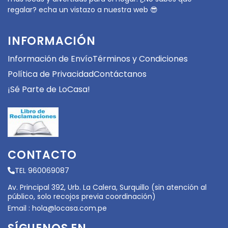
regalar? echa un vistazo a nuestra web 😎
INFORMACIÓN
Información de Envío
Términos y Condiciones
Política de Privacidad
Contáctanos
¡Sé Parte de LoCasa!
CONTACTO
TEL 960069087
Av. Principal 392, Urb. La Calera, Surquillo (sin atención al
público, solo recojos previa coordinación)
Email :
hola@locasa.com.pe