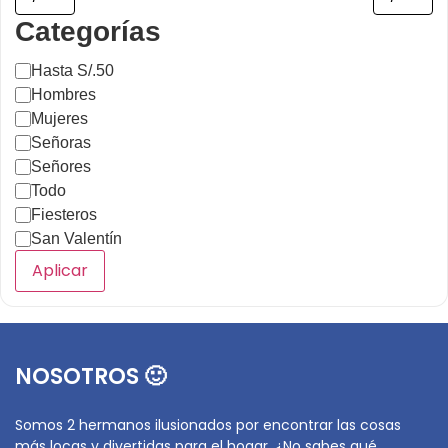
Categorías
Hasta S/.50
Hombres
Mujeres
Señoras
Señores
Todo
Fiesteros
San Valentín
Aplicar
NOSOTROS 🙂
Somos 2 hermanos ilusionados por encontrar las cosas
más locas y divertidas para el hogar. ¿No sabes qué