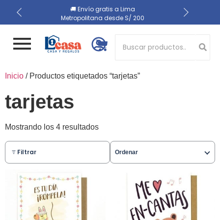
📍 Recojo en almacén el
🔒 Compra 100% segura
🚚 Envío gratis a Lima
Metropolitana desde S/ 200
mismo día
Button 1
Inicio
/ Productos etiquetados “tarjetas”
Button 2
tarjetas
Mostrando los 4 resultados
Filtrar
Ordenar