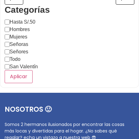
Categorías
Hasta S/.50
Hombres
Mujeres
Señoras
Señores
Todo
San Valentín
Aplicar
NOSOTROS 🙂
Somos 2 hermanos ilusionados por encontrar las cosas
más locas y divertidas para el hogar. ¿No sabes qué
regalar? echa un vistazo a nuestra web 😎