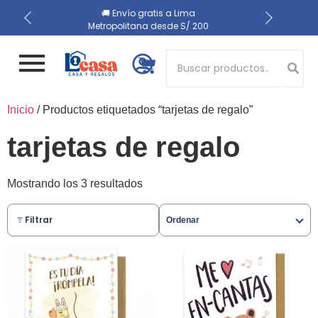
📍 Recojo en almacén el
🔒 Compra 100% segura
🚚 Envío gratis a Lima
Metropolitana desde S/ 200
mismo día
Button 1
Inicio
/ Productos etiquetados “tarjetas de regalo”
Button 2
tarjetas de regalo
Mostrando los 3 resultados
Filtrar
Ordenar