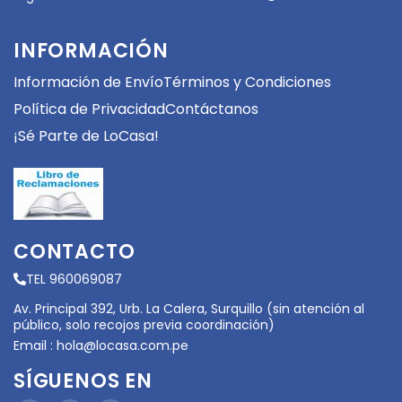
INFORMACIÓN
Información de Envío
Términos y Condiciones
Política de Privacidad
Contáctanos
¡Sé Parte de LoCasa!
CONTACTO
TEL 960069087
Av. Principal 392, Urb. La Calera, Surquillo (sin atención al
público, solo recojos previa coordinación)
Email :
hola@locasa.com.pe
SÍGUENOS EN