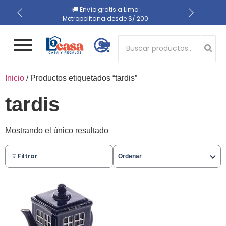
📍 Recojo en almacén el
🔒 Compra 100% segura
🚚 Envío gratis a Lima
Metropolitana desde S/ 200
mismo día
Button 1
Inicio
/ Productos etiquetados “tardis”
Button 2
tardis
Mostrando el único resultado
Filtrar
Ordenar