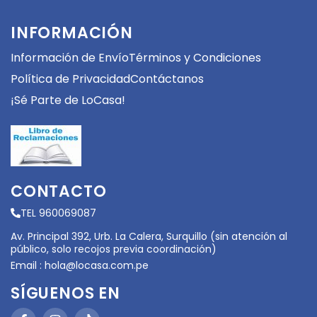
INFORMACIÓN
Información de Envío
Términos y Condiciones
Política de Privacidad
Contáctanos
¡Sé Parte de LoCasa!
CONTACTO
TEL 960069087
Av. Principal 392, Urb. La Calera, Surquillo (sin atención al
público, solo recojos previa coordinación)
Email :
hola@locasa.com.pe
SÍGUENOS EN