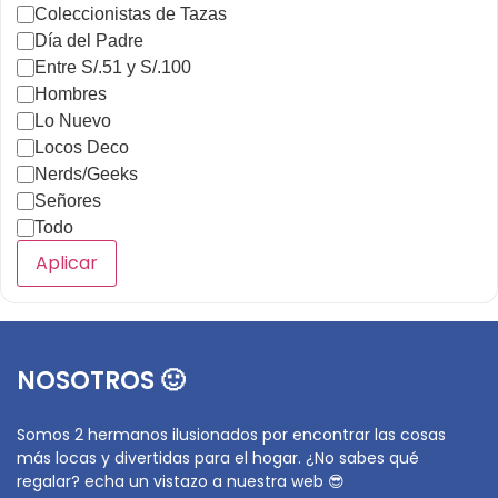
Coleccionistas de Tazas
Día del Padre
Entre S/.51 y S/.100
Hombres
Lo Nuevo
Locos Deco
Nerds/Geeks
Señores
Todo
Aplicar
NOSOTROS 🙂
Somos 2 hermanos ilusionados por encontrar las cosas
más locas y divertidas para el hogar. ¿No sabes qué
regalar? echa un vistazo a nuestra web 😎