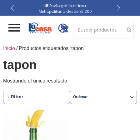
📍 Recojo en almacén el
🔒 Compra 100% segura
🚚 Envío gratis a Lima
Metropolitana desde S/ 200
mismo día
Button 1
Inicio
/ Productos etiquetados “tapon”
Button 2
tapon
Mostrando el único resultado
Filtrar
Ordenar