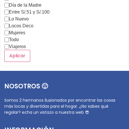
Día de la Madre
Entre S/.51 y S/.100
Lo Nuevo
Locos Deco
Mujeres
Todo
Viajeros
Aplicar
NOSOTROS 🙂
Somos 2 hermanos ilusionados por encontrar las cosas
más locas y divertidas para el hogar. ¿No sabes qué
regalar? echa un vistazo a nuestra web 😎