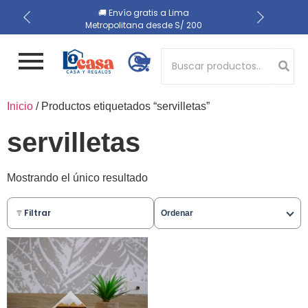
📍 Recojo en almacén el
🔒 Compra 100% segura
🚚 Envío gratis a Lima
Metropolitana desde S/ 200
mismo día
Button 1
Inicio
/ Productos etiquetados “servilletas”
Button 2
servilletas
Mostrando el único resultado
Filtrar
Ordenar