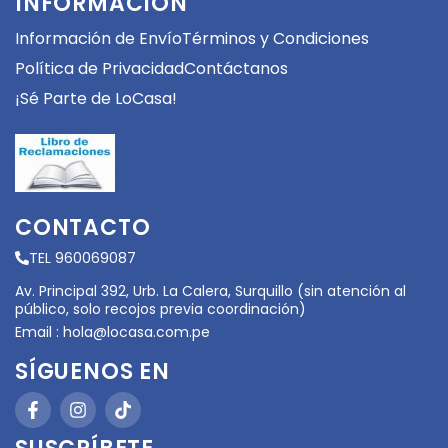
INFORMACIÓN
Información de Envío
Términos y Condiciones
Política de Privacidad
Contáctanos
¡Sé Parte de LoCasa!
CONTACTO
TEL 960069087
Av. Principal 392, Urb. La Calera, Surquillo (sin atención al
público, solo recojos previa coordinación)
Email :
hola@locasa.com.pe
SÍGUENOS EN