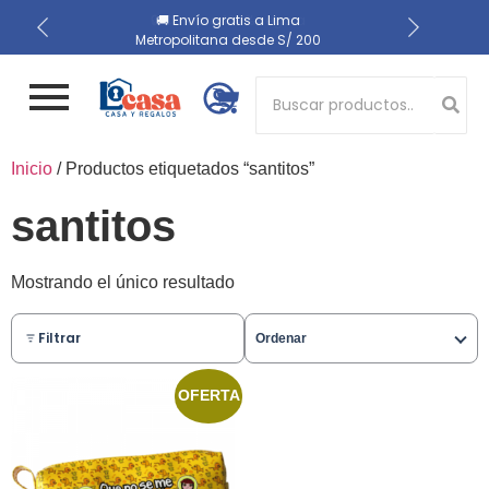
📍 Recojo en almacén el
🔒 Compra 100% segura
🚚 Envío gratis a Lima
Metropolitana desde S/ 200
mismo día
Button 1
Inicio
/ Productos etiquetados “santitos”
Button 2
santitos
Mostrando el único resultado
Filtrar
Ordenar
OFERTA