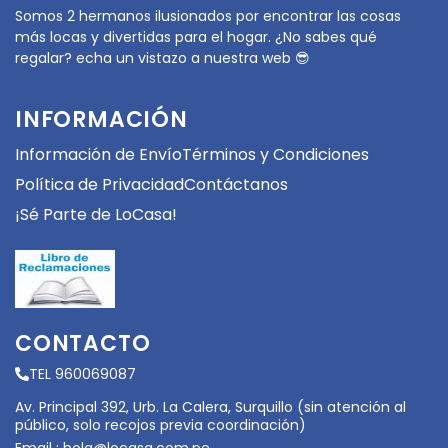
Somos 2 hermanos ilusionados por encontrar las cosas
más locas y divertidas para el hogar. ¿No sabes qué
regalar? echa un vistazo a nuestra web 😎
INFORMACIÓN
Información de Envío
Términos y Condiciones
Política de Privacidad
Contáctanos
¡Sé Parte de LoCasa!
CONTACTO
TEL 960069087
Av. Principal 392, Urb. La Calera, Surquillo (sin atención al
público, solo recojos previa coordinación)
Email :
hola@locasa.com.pe