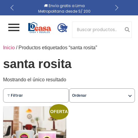
📍 Recojo en almacén el
🔒 Compra 100% segura
🚚 Envío gratis a Lima
Metropolitana desde S/ 200
mismo día
Button 1
Inicio
/ Productos etiquetados “santa rosita”
Button 2
santa rosita
Mostrando el único resultado
Filtrar
Ordenar
OFERTA