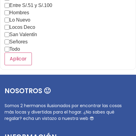
Entre S/.51 y S/.100
Hombres
Lo Nuevo
Locos Deco
San Valentín
Señores
Todo
Aplicar
NOSOTROS 🙂
Somos 2 hermanos ilusionados por encontrar las cosas
más locas y divertidas para el hogar. ¿No sabes qué
regalar? echa un vistazo a nuestra web 😎