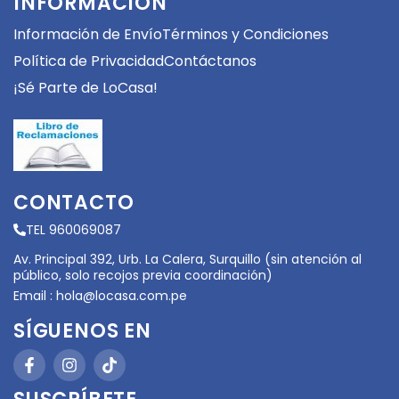
INFORMACIÓN
Información de Envío
Términos y Condiciones
Política de Privacidad
Contáctanos
¡Sé Parte de LoCasa!
CONTACTO
TEL 960069087
Av. Principal 392, Urb. La Calera, Surquillo (sin atención al
público, solo recojos previa coordinación)
Email :
hola@locasa.com.pe
SÍGUENOS EN