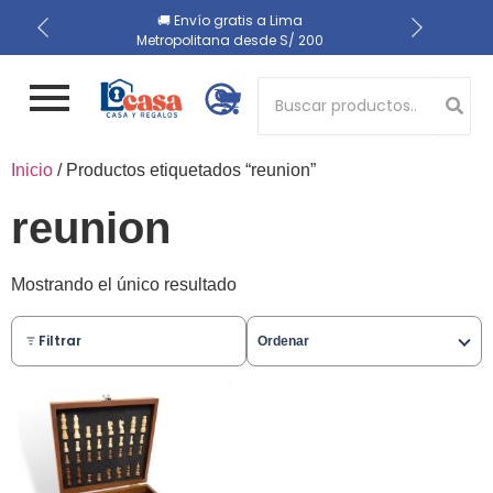
📍 Recojo en almacén el
🔒 Compra 100% segura
🚚 Envío gratis a Lima
Metropolitana desde S/ 200
mismo día
Button 1
Inicio
/ Productos etiquetados “reunion”
Button 2
reunion
Mostrando el único resultado
Filtrar
Ordenar