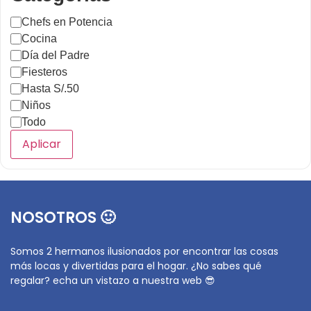
Chefs en Potencia
Cocina
Día del Padre
Fiesteros
Hasta S/.50
Niños
Todo
Aplicar
NOSOTROS 🙂
Somos 2 hermanos ilusionados por encontrar las cosas
más locas y divertidas para el hogar. ¿No sabes qué
regalar? echa un vistazo a nuestra web 😎