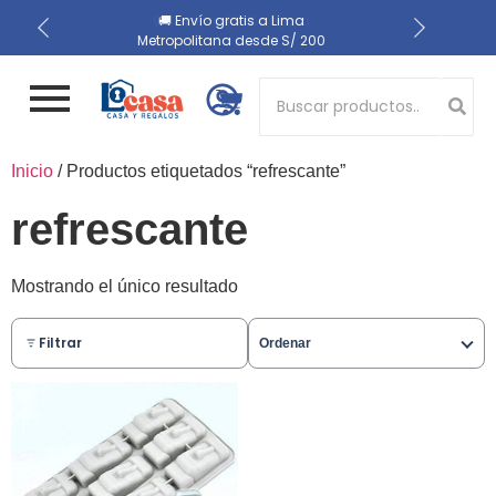
📍 Recojo en almacén el
🔒 Compra 100% segura
🚚 Envío gratis a Lima
Metropolitana desde S/ 200
mismo día
Button 1
Inicio
/ Productos etiquetados “refrescante”
Button 2
refrescante
Mostrando el único resultado
Filtrar
Ordenar