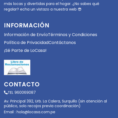
más locas y divertidas para el hogar. ¿No sabes qué
regalar? echa un vistazo a nuestra web 😎
INFORMACIÓN
Información de Envío
Términos y Condiciones
Política de Privacidad
Contáctanos
¡Sé Parte de LoCasa!
CONTACTO
TEL 960069087
Av. Principal 392, Urb. La Calera, Surquillo (sin atención al
público, solo recojos previa coordinación)
Email :
hola@locasa.com.pe