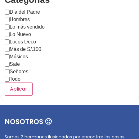
Día del Padre
Hombres
Lo más vendido
Lo Nuevo
Locos Deco
Más de S/.100
Músicos
Sale
Señores
Todo
Aplicar
NOSOTROS 🙂
Somos 2 hermanos ilusionados por encontrar las cosas