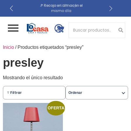
📍 Recojo en almacén el
🔒 Compra 100% segura
🚚 Envío gratis a Lima
Metropolitana desde S/ 200
mismo día
Button 1
Button 2
Inicio
/ Productos etiquetados “presley”
presley
Mostrando el único resultado
Filtrar
Ordenar
OFERTA