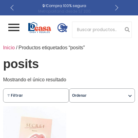
📍 Recojo en almacén el
🔒 Compra 100% segura
🚚 Envío gratis a Lima
Metropolitana desde S/ 200
mismo día
Button 1
Inicio
/ Productos etiquetados “posits”
Button 2
posits
Mostrando el único resultado
Filtrar
Ordenar