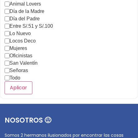
Animal Lovers
Día de la Madre
Día del Padre
Entre S/.51 y S/.100
Lo Nuevo
Locos Deco
Mujeres
Oficinistas
San Valentín
Señoras
Todo
Aplicar
NOSOTROS 🙂
Somos 2 hermanos ilusionados por encontrar las cosas