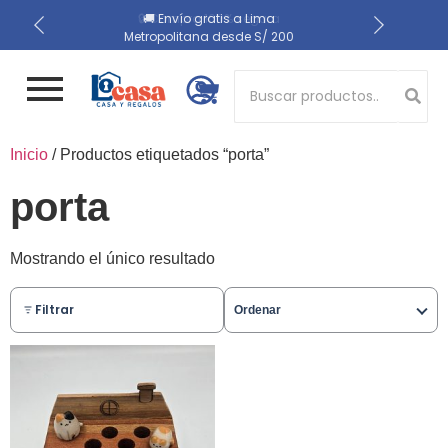
📍 Recojo en almacén el
🔒 Compra 100% segura
🚚 Envío gratis a Lima
Metropolitana desde S/ 200
mismo día
Button 1
Inicio
/ Productos etiquetados “porta”
Button 2
porta
Mostrando el único resultado
Filtrar
Ordenar