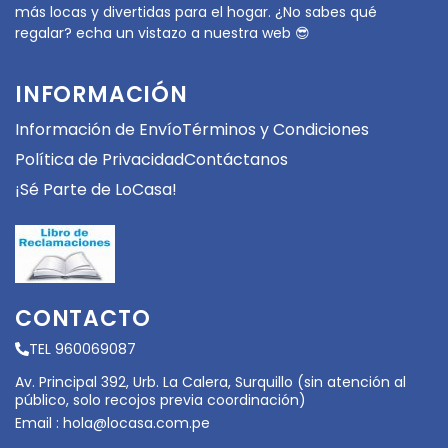
más locas y divertidas para el hogar. ¿No sabes qué
regalar? echa un vistazo a nuestra web 😎
INFORMACIÓN
Información de Envío
Términos y Condiciones
Política de Privacidad
Contáctanos
¡Sé Parte de LoCasa!
CONTACTO
TEL 960069087
Av. Principal 392, Urb. La Calera, Surquillo (sin atención al
público, solo recojos previa coordinación)
Email :
hola@locasa.com.pe