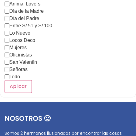
Animal Lovers
Día de la Madre
Día del Padre
Entre S/.51 y S/.100
Lo Nuevo
Locos Deco
Mujeres
Oficinistas
San Valentín
Señoras
Todo
Aplicar
NOSOTROS 🙂
Somos 2 hermanos ilusionados por encontrar las cosas