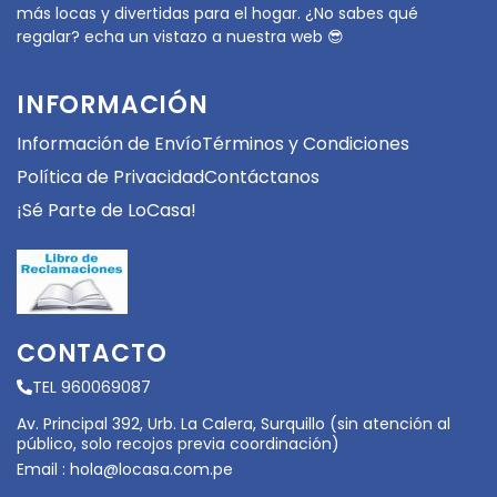
más locas y divertidas para el hogar. ¿No sabes qué
regalar? echa un vistazo a nuestra web 😎
INFORMACIÓN
Información de Envío
Términos y Condiciones
Política de Privacidad
Contáctanos
¡Sé Parte de LoCasa!
CONTACTO
TEL 960069087
Av. Principal 392, Urb. La Calera, Surquillo (sin atención al
público, solo recojos previa coordinación)
Email :
hola@locasa.com.pe