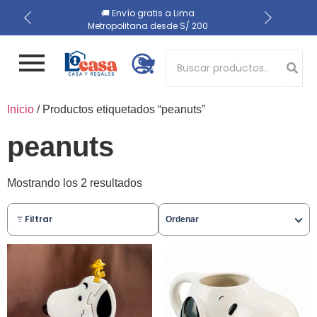
📍 Recojo en almacén el
🔒 Compra 100% segura
🚚 Envío gratis a Lima
Metropolitana desde S/ 200
mismo día
Button 1
Inicio
/ Productos etiquetados “peanuts”
Button 2
peanuts
Mostrando los 2 resultados
Filtrar
Ordenar