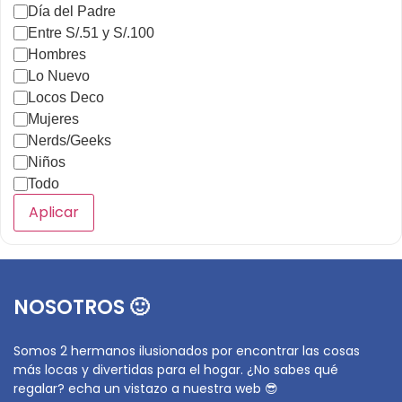
Día del Padre
Entre S/.51 y S/.100
Hombres
Lo Nuevo
Locos Deco
Mujeres
Nerds/Geeks
Niños
Todo
Aplicar
NOSOTROS 🙂
Somos 2 hermanos ilusionados por encontrar las cosas
más locas y divertidas para el hogar. ¿No sabes qué
regalar? echa un vistazo a nuestra web 😎