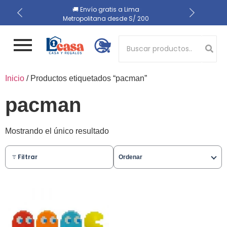
📍 Recojo en almacén el
🔒 Compra 100% segura
🚚 Envío gratis a Lima
Metropolitana desde S/ 200
mismo día
Button 1
Inicio
/ Productos etiquetados “pacman”
Button 2
pacman
Mostrando el único resultado
Filtrar
Ordenar