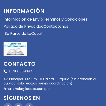
INFORMACIÓN
Información de Envío
Términos y Condiciones
Política de Privacidad
Contáctanos
¡Sé Parte de LoCasa!
CONTACTO
TEL 960069087
Av. Principal 392, Urb. La Calera, Surquillo (sin atención al
público, solo recojos previa coordinación)
Email :
hola@locasa.com.pe
SÍGUENOS EN