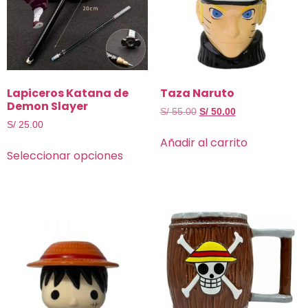
Lapiceros Katana de
Taza Naruto
Demon Slayer
S/
55.00
S/
50.00
S/
25.00
Añadir al carrito
Seleccionar opciones