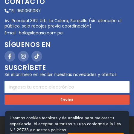
CONTACTO
TEL 960069087
Av. Principal 392, Urb. La Calera, Surquillo (sin atención al
público, solo recojos previa coordinación)
Email :
hola@locasa.com.pe
SÍGUENOS EN
SUSCRÍBETE
Sé el primero en recibir nuestras novedades y ofertas
Enviar
Usamos cookies tecnicas y de analitica para mejorar tu
experiencia. Al aceptar, autorizas su uso conforme a la Ley
Copyright © 2026 LOCASA. Todos los Derechos
Reservados. Powered by
FerVilela Digital Consulting
N.° 29733 y nuestras politicas.