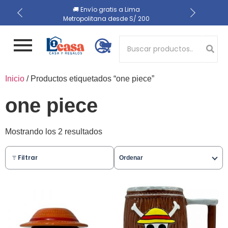
📍 Recojo en almacén el
🔒 Compra 100% segura
🚚 Envío gratis a Lima
Metropolitana desde S/ 200
mismo día
Button 1
Inicio
/ Productos etiquetados “one piece”
Button 2
one piece
Mostrando los 2 resultados
Filtrar
Ordenar