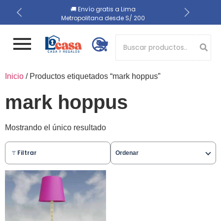
📍 Recojo en almacén el
🔒 Compra 100% segura
🚚 Envío gratis a Lima
Metropolitana desde S/ 200
mismo día
Button 1
Inicio
/ Productos etiquetados “mark hoppus”
Button 2
mark hoppus
Mostrando el único resultado
Filtrar
Ordenar