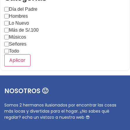
Día del Padre
Hombres
Lo Nuevo
Más de S/.100
Músicos
Señores
Todo
Aplicar
NOSOTROS 🙂
Somos 2 hermanos ilusionados por encontrar las cosas
más locas y divertidas para el hogar. ¿No sabes qué
regalar? echa un vistazo a nuestra web 😎