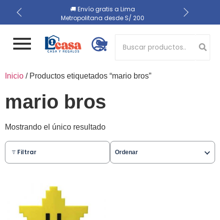
📍 Recojo en almacén el
🔒 Compra 100% segura
🚚 Envío gratis a Lima
Metropolitana desde S/ 200
mismo día
Button 1
Inicio
/ Productos etiquetados “mario bros”
Button 2
mario bros
Mostrando el único resultado
Filtrar
Ordenar