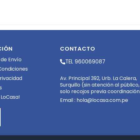
CIÓN
CONTACTO
 de Envío
TEL 960069087
Condiciones
Av. Principal 392, Urb. La Calera,
Privacidad
Surquillo (sin atención al público,
s
solo recojos previa coordinación
 LoCasa!
Email :
hola@locasa.com.pe