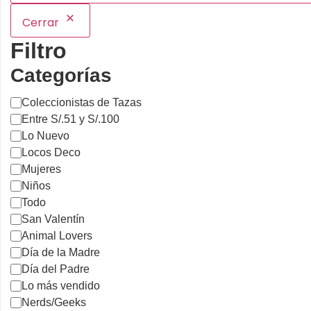
Cerrar
Filtro
Categorías
Coleccionistas de Tazas
Entre S/.51 y S/.100
Lo Nuevo
Locos Deco
Mujeres
Niños
Todo
San Valentín
Animal Lovers
Día de la Madre
Día del Padre
Lo más vendido
Nerds/Geeks