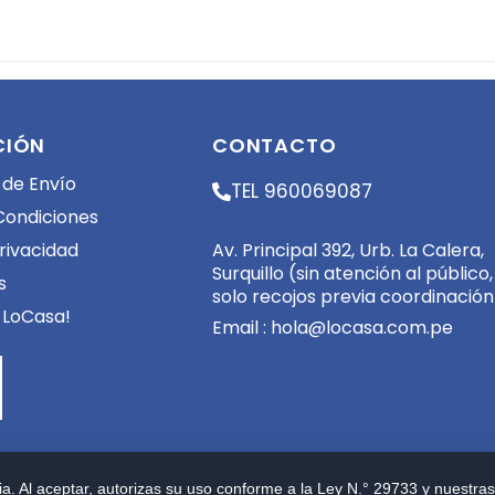
CIÓN
CONTACTO
 de Envío
TEL 960069087
Condiciones
Av. Principal 392, Urb. La Calera,
Privacidad
Surquillo (sin atención al público,
s
solo recojos previa coordinación
 LoCasa!
Email :
hola@locasa.com.pe
a. Al aceptar, autorizas su uso conforme a la Ley N.° 29733 y nuestras 