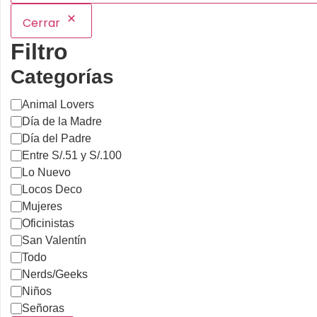
Cerrar
Filtro
Categorías
Animal Lovers
Día de la Madre
Día del Padre
Entre S/.51 y S/.100
Lo Nuevo
Locos Deco
Mujeres
Oficinistas
San Valentín
Todo
Nerds/Geeks
Niños
Señoras