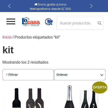
📍 Recojo en almacén el
🔒 Compra 100% segura
🚚 Envío gratis a Lima
Metropolitana desde S/ 200
mismo día
Button 1
Inicio
/ Productos etiquetados “kit”
Button 2
kit
Mostrando los 2 resultados
Filtrar
Ordenar
OFERTA