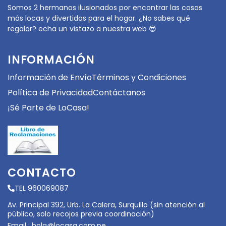
Somos 2 hermanos ilusionados por encontrar las cosas
más locas y divertidas para el hogar. ¿No sabes qué
regalar? echa un vistazo a nuestra web 😎
INFORMACIÓN
Información de Envío
Términos y Condiciones
Política de Privacidad
Contáctanos
¡Sé Parte de LoCasa!
CONTACTO
TEL 960069087
Av. Principal 392, Urb. La Calera, Surquillo (sin atención al
público, solo recojos previa coordinación)
Email :
hola@locasa.com.pe