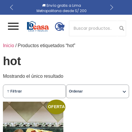
📍 Recojo en almacén el
🔒 Compra 100% segura
🚚 Envío gratis a Lima
Metropolitana desde S/ 200
mismo día
Button 1
Inicio
/ Productos etiquetados “hot”
Button 2
hot
Mostrando el único resultado
Filtrar
Ordenar
OFERTA