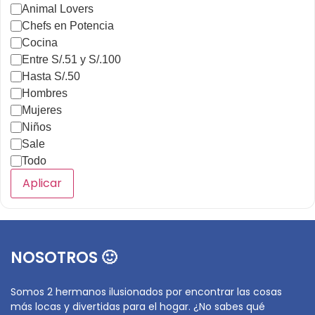
Animal Lovers
Chefs en Potencia
Cocina
Entre S/.51 y S/.100
Hasta S/.50
Hombres
Mujeres
Niños
Sale
Todo
Aplicar
NOSOTROS 🙂
Somos 2 hermanos ilusionados por encontrar las cosas
más locas y divertidas para el hogar. ¿No sabes qué