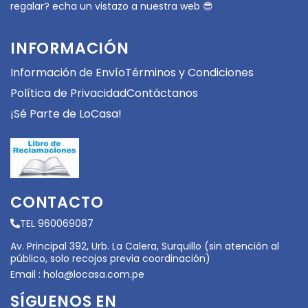
regalar? echa un vistazo a nuestra web 😎
INFORMACIÓN
Información de Envío
Términos y Condiciones
Política de Privacidad
Contáctanos
¡Sé Parte de LoCasa!
CONTACTO
TEL 960069087
Av. Principal 392, Urb. La Calera, Surquillo (sin atención al
público, solo recojos previa coordinación)
Email :
hola@locasa.com.pe
SÍGUENOS EN