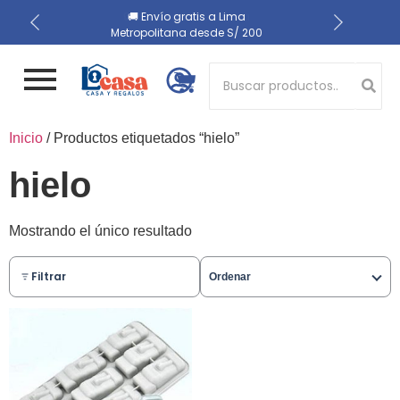
📍 Recojo en almacén el
🔒 Compra 100% segura
🚚 Envío gratis a Lima
Metropolitana desde S/ 200
mismo día
Button 1
Inicio
/ Productos etiquetados “hielo”
Button 2
hielo
Mostrando el único resultado
Filtrar
Ordenar