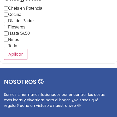
Chefs en Potencia
Cocina
Día del Padre
Fiesteros
Hasta S/.50
Niños
Todo
Aplicar
NOSOTROS 🙂
Somos 2 hermanos ilusionados por encontrar las cosas
más locas y divertidas para el hogar. ¿No sabes qué
regalar? echa un vistazo a nuestra web 😎