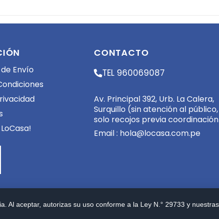
CIÓN
CONTACTO
 de Envío
TEL 960069087
Condiciones
Av. Principal 392, Urb. La Calera,
Privacidad
Surquillo (sin atención al público,
s
solo recojos previa coordinación
 LoCasa!
Email :
hola@locasa.com.pe
a. Al aceptar, autorizas su uso conforme a la Ley N.° 29733 y nuestras 
eservados. Powered by
FerVilela Digital Consulting