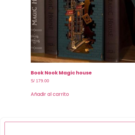
Book Nook Magic house
S/
179.00
Añadir al carrito