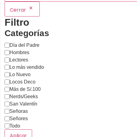
Cerrar
Filtro
Categorías
Día del Padre
Hombres
Lectores
Lo más vendido
Lo Nuevo
Locos Deco
Más de S/.100
Nerds/Geeks
San Valentín
Señoras
Señores
Todo
Aplicar