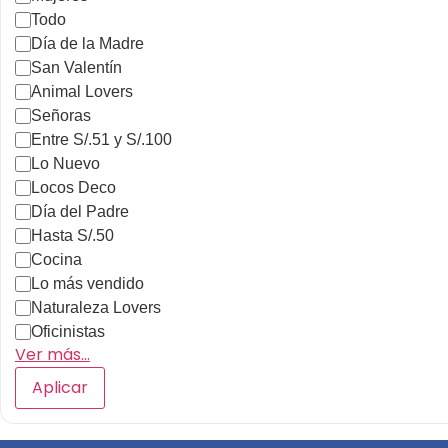
Mujeres
Todo
Día de la Madre
San Valentín
Animal Lovers
Señoras
Entre S/.51 y S/.100
Lo Nuevo
Locos Deco
Día del Padre
Hasta S/.50
Cocina
Lo más vendido
Naturaleza Lovers
Oficinistas
Ver más…
Aplicar