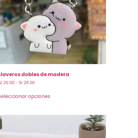
Llaveros dobles de madera
S/
20.00
-
S/
28.00
Seleccionar opciones