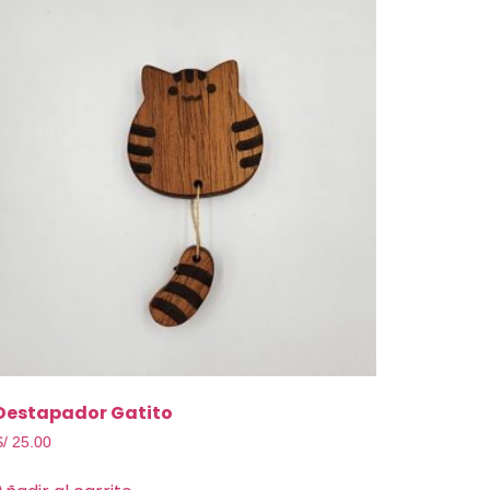
Destapador Gatito
S/
25.00