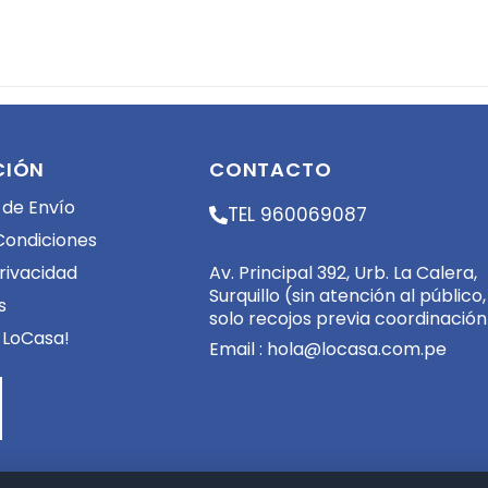
CIÓN
CONTACTO
 de Envío
TEL 960069087
Condiciones
Av. Principal 392, Urb. La Calera,
Privacidad
Surquillo (sin atención al público,
s
solo recojos previa coordinación
 LoCasa!
Email :
hola@locasa.com.pe