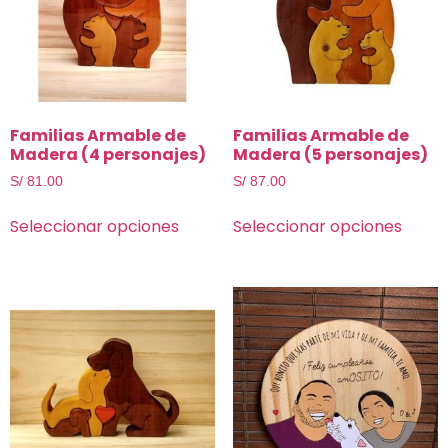
Familias Armable de
Familias Armable de
Madera (4 personajes)
Madera (5 personajes)
S/
81.00
S/
87.00
Seleccionar opciones
Seleccionar opciones