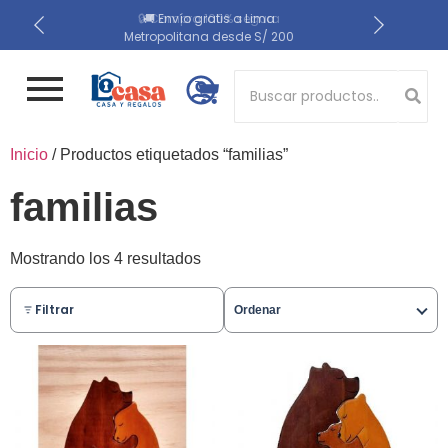
📍 Recojo en almacén el
🔒 Compra 100% segura
🚚 Envío gratis a Lima
Metropolitana desde S/ 200
mismo día
Button 1
Inicio
/ Productos etiquetados “familias”
Button 2
familias
Mostrando los 4 resultados
Filtrar
Ordenar