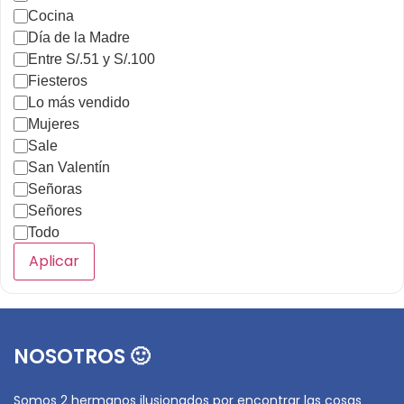
Cocina
Día de la Madre
Entre S/.51 y S/.100
Fiesteros
Lo más vendido
Mujeres
Sale
San Valentín
Señoras
Señores
Todo
Aplicar
NOSOTROS 🙂
Somos 2 hermanos ilusionados por encontrar las cosas