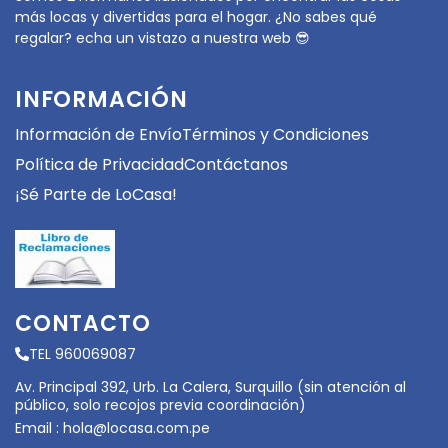
más locas y divertidas para el hogar. ¿No sabes qué
regalar? echa un vistazo a nuestra web 😎
INFORMACIÓN
Información de Envío
Términos y Condiciones
Política de Privacidad
Contáctanos
¡Sé Parte de LoCasa!
CONTACTO
TEL 960069087
Av. Principal 392, Urb. La Calera, Surquillo (sin atención al
público, solo recojos previa coordinación)
Email :
hola@locasa.com.pe