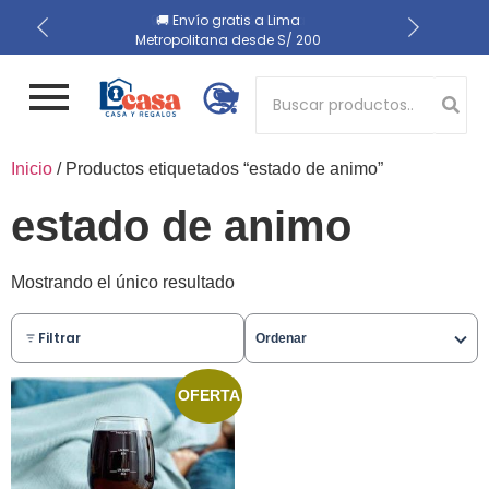
📍 Recojo en almacén el
🔒 Compra 100% segura
🚚 Envío gratis a Lima
Metropolitana desde S/ 200
mismo día
Button 1
Inicio
/ Productos etiquetados “estado de animo”
Button 2
estado de animo
Mostrando el único resultado
Filtrar
Ordenar
OFERTA