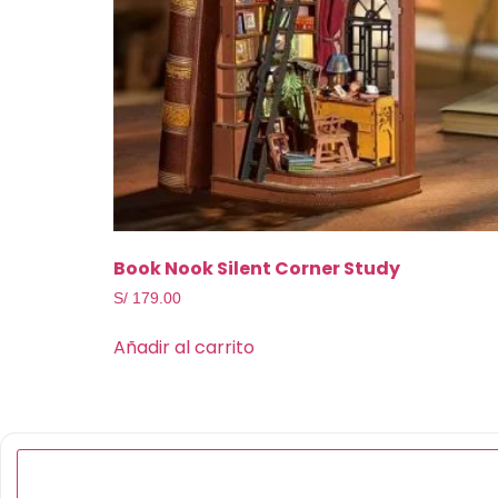
Book Nook Silent Corner Study
S/
179.00
Añadir al carrito