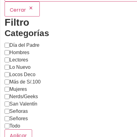
Cerrar
Filtro
Categorías
Día del Padre
Hombres
Lectores
Lo Nuevo
Locos Deco
Más de S/.100
Mujeres
Nerds/Geeks
San Valentín
Señoras
Señores
Todo
Aplicar