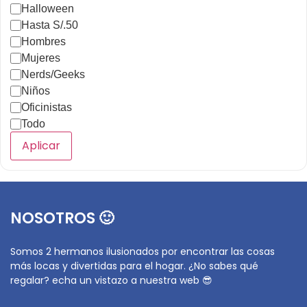
Halloween
Hasta S/.50
Hombres
Mujeres
Nerds/Geeks
Niños
Oficinistas
Todo
Aplicar
NOSOTROS 🙂
Somos 2 hermanos ilusionados por encontrar las cosas
más locas y divertidas para el hogar. ¿No sabes qué
regalar? echa un vistazo a nuestra web 😎