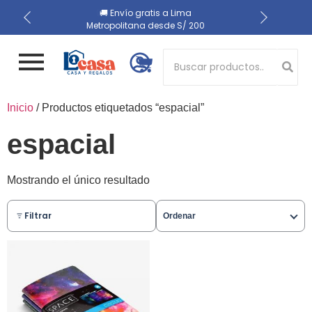
📍 Recojo en almacén el
🔒 Compra 100% segura
🚚 Envío gratis a Lima
Metropolitana desde S/ 200
mismo día
Button 1
Inicio
/ Productos etiquetados “espacial”
Button 2
espacial
Mostrando el único resultado
Filtrar
Ordenar