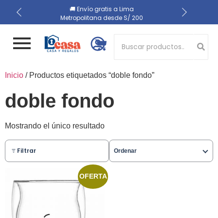
📍 Recojo en almacén el
🔒 Compra 100% segura
🚚 Envío gratis a Lima
Metropolitana desde S/ 200
mismo día
Button 1
Inicio
/ Productos etiquetados “doble fondo”
Button 2
doble fondo
Mostrando el único resultado
Filtrar
Ordenar
OFERTA