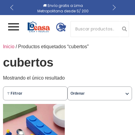
📍 Recojo en almacén el
🔒 Compra 100% segura
🚚 Envío gratis a Lima
Metropolitana desde S/ 200
mismo día
Button 1
Inicio
/ Productos etiquetados “cubertos”
Button 2
cubertos
Mostrando el único resultado
Filtrar
Ordenar