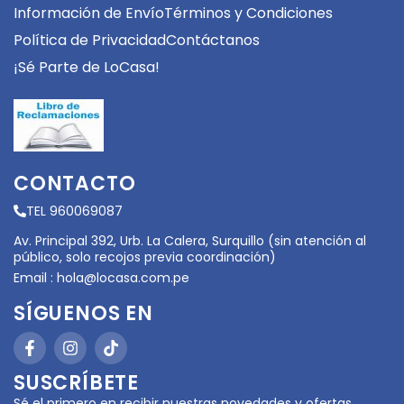
Información de Envío
Términos y Condiciones
Política de Privacidad
Contáctanos
¡Sé Parte de LoCasa!
CONTACTO
TEL 960069087
Av. Principal 392, Urb. La Calera, Surquillo (sin atención al
público, solo recojos previa coordinación)
Email :
hola@locasa.com.pe
SÍGUENOS EN
SUSCRÍBETE
Sé el primero en recibir nuestras novedades y ofertas