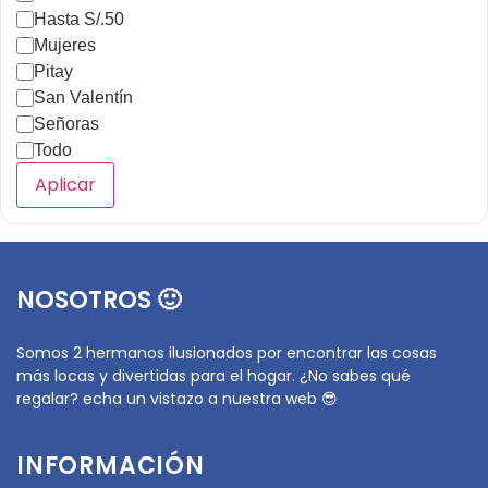
Hasta S/.50
Mujeres
Pitay
San Valentín
Señoras
Todo
Aplicar
NOSOTROS 🙂
Somos 2 hermanos ilusionados por encontrar las cosas
más locas y divertidas para el hogar. ¿No sabes qué
regalar? echa un vistazo a nuestra web 😎
INFORMACIÓN