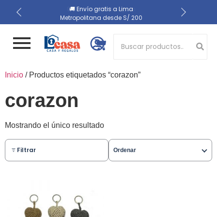
📍 Recojo en almacén el
🔒 Compra 100% segura
🚚 Envío gratis a Lima
Metropolitana desde S/ 200
mismo día
Button 1
Inicio
/ Productos etiquetados “corazon”
Button 2
corazon
Mostrando el único resultado
Filtrar
Ordenar