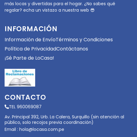
más locas y divertidas para el hogar. ¿No sabes qué
regalar? echa un vistazo a nuestra web 😎
INFORMACIÓN
Información de Envío
Términos y Condiciones
Política de Privacidad
Contáctanos
¡Sé Parte de LoCasa!
CONTACTO
TEL 960069087
Av. Principal 392, Urb. La Calera, Surquillo (sin atención al
público, solo recojos previa coordinación)
Email :
hola@locasa.com.pe