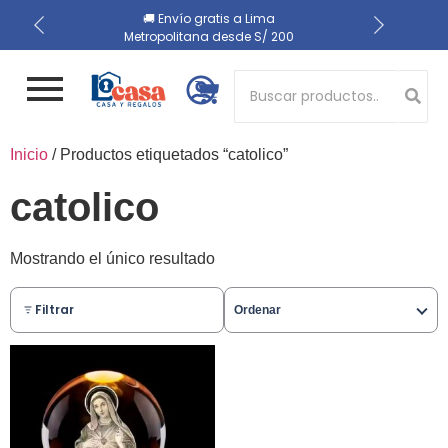
📍 Recojo en almacén el
🔒 Compra 100% segura
🚚 Envío gratis a Lima
Metropolitana desde S/ 200
mismo día
Button 1
Inicio
/ Productos etiquetados “catolico”
Button 2
catolico
Mostrando el único resultado
Filtrar
Ordenar