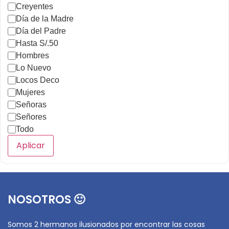
Creyentes
Día de la Madre
Día del Padre
Hasta S/.50
Hombres
Lo Nuevo
Locos Deco
Mujeres
Señoras
Señores
Todo
Aplicar
NOSOTROS 🙂
Somos 2 hermanos ilusionados por encontrar las cosas