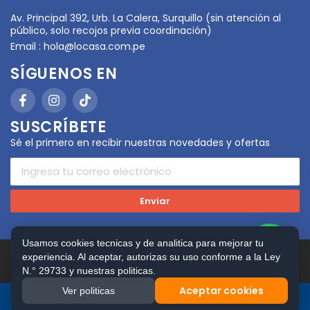
Av. Principal 392, Urb. La Calera, Surquillo (sin atención al
público, solo recojos previa coordinación)
Email :
hola@locasa.com.pe
SÍGUENOS EN
SUSCRÍBETE
Sé el primero en recibir nuestras novedades y ofertas
Enviar
Usamos cookies tecnicas y de analitica para mejorar tu
experiencia. Al aceptar, autorizas su uso conforme a la Ley
Copyright © 2026 LOCASA. Todos los Derechos
Reservados. Powered by
FerVilela Digital Consulting
N.° 29733 y nuestras politicas.
Aceptar cookies
Ver politicas