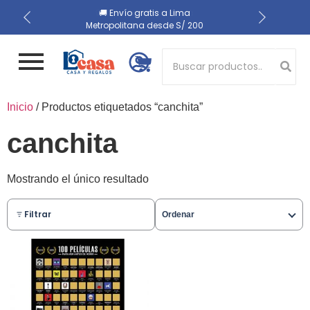
📍 Recojo en almacén el
🔒 Compra 100% segura
🚚 Envío gratis a Lima
Metropolitana desde S/ 200
mismo día
Button 1
Inicio
/ Productos etiquetados “canchita”
Button 2
canchita
Mostrando el único resultado
Filtrar
Ordenar