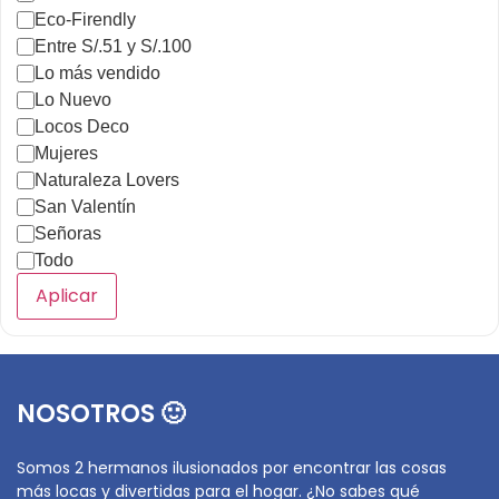
Eco-Firendly
Entre S/.51 y S/.100
Lo más vendido
Lo Nuevo
Locos Deco
Mujeres
Naturaleza Lovers
San Valentín
Señoras
Todo
Aplicar
NOSOTROS 🙂
Somos 2 hermanos ilusionados por encontrar las cosas
más locas y divertidas para el hogar. ¿No sabes qué