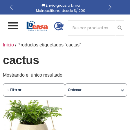
📍 Recojo en almacén el
🔒 Compra 100% segura
🚚 Envío gratis a Lima
Metropolitana desde S/ 200
mismo día
Button 1
Inicio
/ Productos etiquetados “cactus”
Button 2
cactus
Mostrando el único resultado
Filtrar
Ordenar