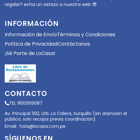
regalar? echa un vistazo a nuestra web 😎
INFORMACIÓN
Información de Envío
Términos y Condiciones
Política de Privacidad
Contáctanos
¡Sé Parte de LoCasa!
CONTACTO
TEL 960069087
Av. Principal 392, Urb. La Calera, Surquillo (sin atención al
público, solo recojos previa coordinación)
Email :
hola@locasa.com.pe
SÍGUENOS EN