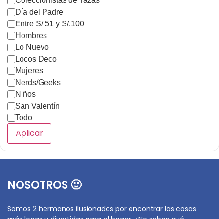
Coleccionistas de Tazas
Día del Padre
Entre S/.51 y S/.100
Hombres
Lo Nuevo
Locos Deco
Mujeres
Nerds/Geeks
Niños
San Valentín
Todo
Aplicar
NOSOTROS 🙂
Somos 2 hermanos ilusionados por encontrar las cosas