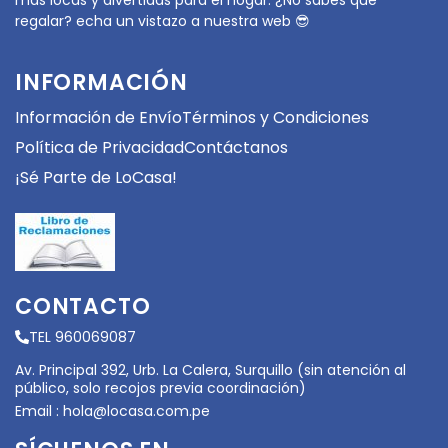
más locas y divertidas para el hogar. ¿No sabes qué
regalar? echa un vistazo a nuestra web 😎
INFORMACIÓN
Información de Envío
Términos y Condiciones
Política de Privacidad
Contáctanos
¡Sé Parte de LoCasa!
CONTACTO
TEL 960069087
Av. Principal 392, Urb. La Calera, Surquillo (sin atención al
público, solo recojos previa coordinación)
Email :
hola@locasa.com.pe