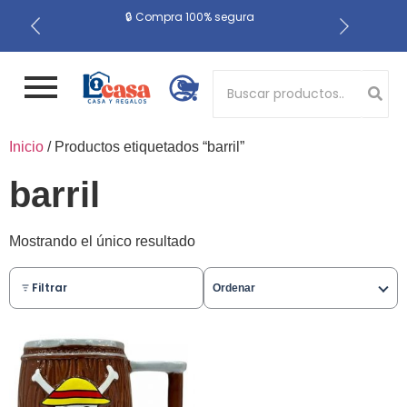
📍 Recojo en almacén el
🔒 Compra 100% segura
🚚 Envío gratis a Lima
Metropolitana desde S/ 200
mismo día
Button 1
Button 2
Inicio
/ Productos etiquetados “barril”
barril
Mostrando el único resultado
Filtrar
Ordenar