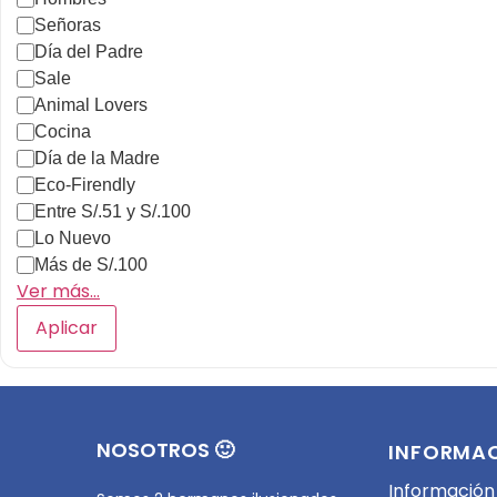
Señoras
Día del Padre
Sale
Animal Lovers
Cocina
Día de la Madre
Eco-Firendly
Entre S/.51 y S/.100
Lo Nuevo
Más de S/.100
Ver más…
Aplicar
NOSOTROS 🙂
INFORMA
Información