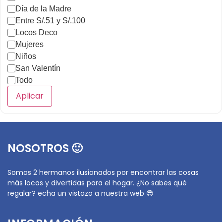
Día de la Madre
Entre S/.51 y S/.100
Locos Deco
Mujeres
Niños
San Valentín
Todo
Aplicar
NOSOTROS 🙂
Somos 2 hermanos ilusionados por encontrar las cosas
más locas y divertidas para el hogar. ¿No sabes qué
regalar? echa un vistazo a nuestra web 😎