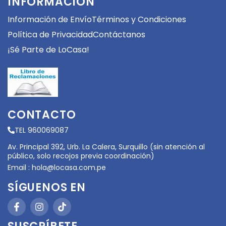
INFORMACIÓN
Información de Envío
Términos y Condiciones
Política de Privacidad
Contáctanos
¡Sé Parte de LoCasa!
CONTACTO
TEL 960069087
Av. Principal 392, Urb. La Calera, Surquillo (sin atención al
público, solo recojos previa coordinación)
Email :
hola@locasa.com.pe
SÍGUENOS EN