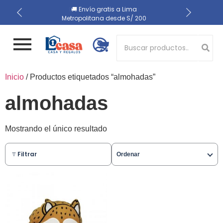
📍 Recojo en almacén el
🔒 Compra 100% segura
🚚 Envío gratis a Lima
Metropolitana desde S/ 200
mismo día
Button 1
Inicio
/ Productos etiquetados “almohadas”
Button 2
almohadas
Mostrando el único resultado
Filtrar
Ordenar