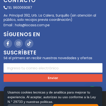
CONTACTO
TEL 960069087
Av. Principal 392, Urb. La Calera, Surquillo (sin atención al
público, solo recojos previa coordinación)
Email :
hola@locasa.com.pe
SÍGUENOS EN
SUSCRÍBETE
Sé el primero en recibir nuestras novedades y ofertas
Enviar
Usamos cookies tecnicas y de analitica para mejorar tu
experiencia. Al aceptar, autorizas su uso conforme a la Ley
Copyright © 2026 LOCASA. Todos los Derechos
Reservados. Powered by
FerVilela Digital Consulting
N.° 29733 y nuestras politicas.