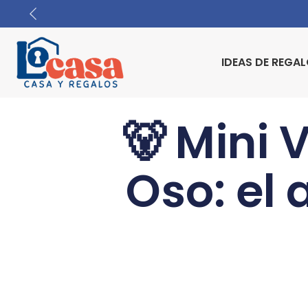
IDEAS DE REGA
🐻 Mini 
Oso: el 