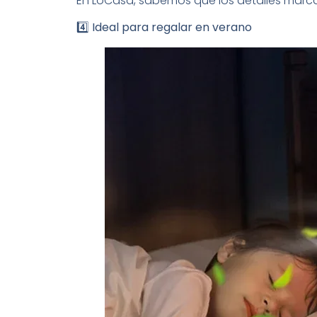
En LoCasa, sabemos que los detalles marcan
4️⃣ Ideal para regalar en verano