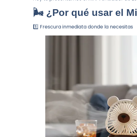
Hoy te presentamos el Mini Ventilador de Es
🌬️ ¿Por qué usar el M
1️⃣ Frescura inmediata donde la necesitas