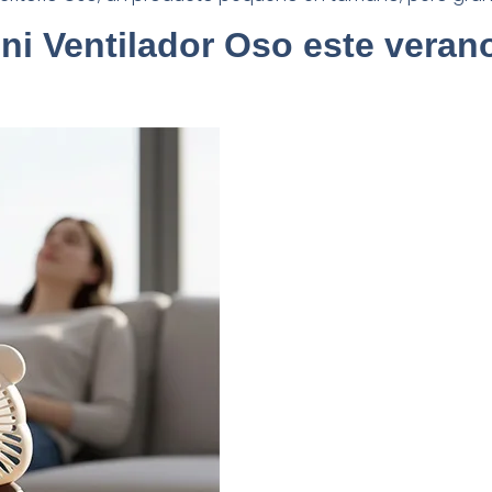
critorio Oso, un producto pequeño en tamaño, pero grande
ini Ventilador Oso este veran