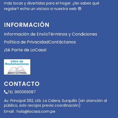
más locas y divertidas para el hogar. ¿No sabes qué
regalar? echa un vistazo a nuestra web 😎
INFORMACIÓN
Información de Envío
Términos y Condiciones
Política de Privacidad
Contáctanos
¡Sé Parte de LoCasa!
CONTACTO
TEL 960069087
Av. Principal 392, Urb. La Calera, Surquillo (sin atención al
público, solo recojos previa coordinación)
Email :
hola@locasa.com.pe