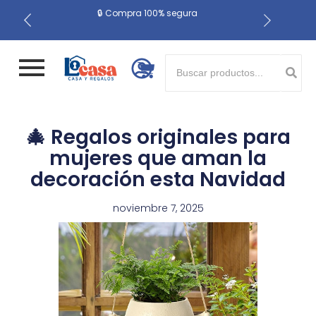
📍 Recojo en almacén el
🔒 Compra 100% segura
🚚 Envío gratis a Lima
Metropolitana desde S/ 200
mismo día
Button 1
Button 2
🎄 Regalos originales para
mujeres que aman la
decoración esta Navidad
noviembre 7, 2025